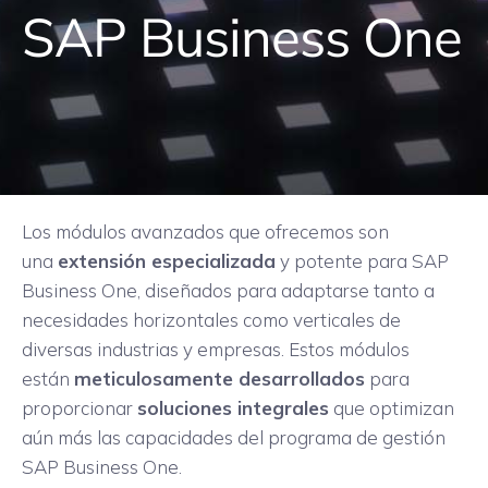
SAP Business One
Los módulos avanzados que ofrecemos son
una
extensión especializada
y potente para SAP
Business One, diseñados para adaptarse tanto a
necesidades horizontales como verticales de
diversas industrias y empresas. Estos módulos
están
meticulosamente desarrollados
para
proporcionar
soluciones integrales
que optimizan
aún más las capacidades del programa de gestión
SAP Business One.