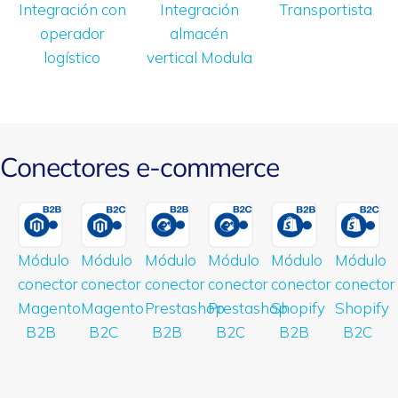
Integración con
Integración
Transportista
operador
almacén
logístico
vertical Modula
Conectores e-commerce
Módulo
Módulo
Módulo
Módulo
Módulo
Módulo
conector
conector
conector
conector
conector
conector
Magento
Magento
Prestashop
Prestashop
Shopify
Shopify
B2B
B2C
B2B
B2C
B2B
B2C