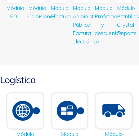
Módulo
Módulo
Módulo
Módulo
Módulo
Módulo
EDI
Comisiones
Efactura
Administración
Promociones
Plantillas
Pública
y
Crystal
Factura
descuentos
Reports
electrónica
Logística
Módulo
Módulo
Módulo