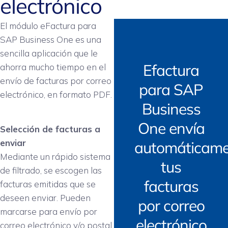
electrónico
El módulo eFactura para
SAP Business One es una
sencilla aplicación que le
Efactura
ahorra mucho tiempo en el
envío de facturas por correo
para SAP
electrónico, en formato PDF.
Business
One envía
Selección de facturas a
enviar
automáticame
Mediante un rápido sistema
tus
de filtrado, se escogen las
facturas
facturas emitidas que se
deseen enviar. Pueden
por correo
marcarse para envío por
electrónico
correo electrónico y/o postal.