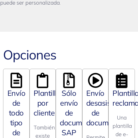
puede ser personalizada.
Opciones
Envío
Plantillas
Sólo
Envío
Plantill
de
por
envío
desasistido
reclam
todo
cliente
de
de
Una
tipo
documento
documentos
plantilla
También
de
SAP
de e-
existe
Permite