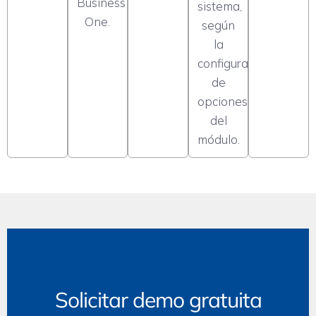
Business
sistema,
One.
según
la
configuración
de
opciones
del
módulo.
Solicitar demo gratuita