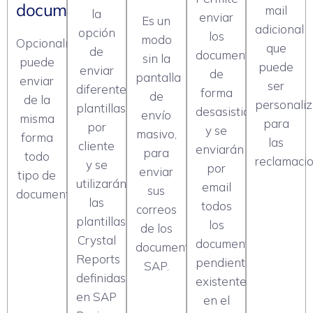
documentos
mail
la
enviar
Es un
adicional
opción
los
modo
Opcionalmente,
que
de
documentos
sin la
puede
puede
enviar
de
pantalla
enviar
ser
diferentes
forma
de
de la
personali
plantillas
desasistida
envío
misma
para
por
y se
masivo,
forma
las
cliente
enviarán
para
todo
reclamacio
y se
por
enviar
tipo de
utilizarán
email
sus
documentos.
las
todos
correos
plantillas
los
de los
Crystal
documentos
documentos
Reports
pendientes
SAP.
definidas
existentes
en SAP
en el