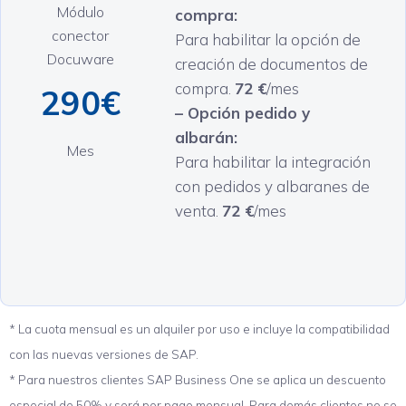
Módulo
compra:
conector
Para habilitar la opción de
Docuware
creación de documentos de
compra.
72
€
/mes
290€
– Opción pedido y
albarán:
Mes
Para habilitar la integración
con pedidos y albaranes de
venta.
72
€
/mes
* La cuota mensual es un alquiler por uso e incluye la compatibilidad
con las nuevas versiones de SAP.
* Para nuestros clientes SAP Business One se aplica un descuento
especial de 50% y será por pago mensual. Para demás clientes no se