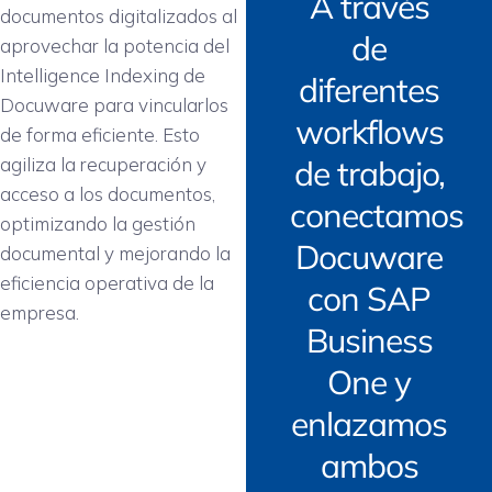
A través
documentos digitalizados al
de
aprovechar la potencia del
Intelligence Indexing de
diferentes
Docuware para vincularlos
workflows
de forma eficiente. Esto
agiliza la recuperación y
de trabajo,
acceso a los documentos,
conectamos
optimizando la gestión
Docuware
documental y mejorando la
eficiencia operativa de la
con SAP
empresa.
Business
One y
enlazamos
ambos