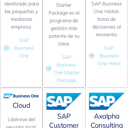
idealizado para
SAP Business
Starter
las pequeñas y
One HANA:
Package es el
medianas
toma de
programa de
empresa.
decisiones al
gestión más
momento.
potente de su
SAP
clase.
Business
SAP
One
Business
SAP
One Hana
Business
One Starter
Package
Cloud
SAP
Axalpha
Libérese del
Customer
Consulting
servidor local.