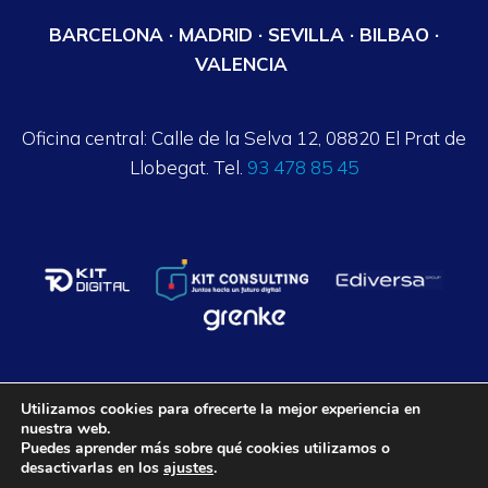
BARCELONA · MADRID · SEVILLA · BILBAO ·
VALENCIA
Oficina central: Calle de la Selva 12, 08820 El Prat de
Llobegat. Tel.
93 478 85 45
Utilizamos cookies para ofrecerte la mejor experiencia en
nuestra web.
Axalpha Consulting ©
2026
. Todos los derechos reservados.
Puedes aprender más sobre qué cookies utilizamos o
desactivarlas en los
ajustes
.
Aviso legal
Política de privacidad