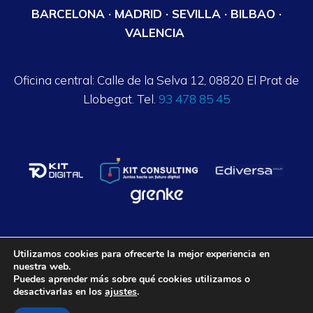
BARCELONA · MADRID · SEVILLA · BILBAO ·
VALENCIA
Oficina central: Calle de la Selva 12, 08820 El Prat de
Llobegat. Tel.
93 478 85 45
Utilizamos cookies para ofrecerte la mejor experiencia en
nuestra web.
Axalpha Consulting ©
2026
. Todos los derechos reservados.
Puedes aprender más sobre qué cookies utilizamos o
desactivarlas en los
ajustes
.
Aviso legal
Política de privacidad
Política de Cookies
Condiciones generales