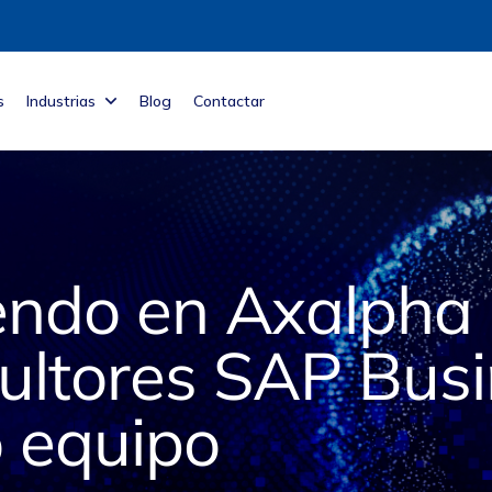
s
Industrias
Blog
Contactar
ndo en Axalpha 
ltores SAP Busi
o equipo