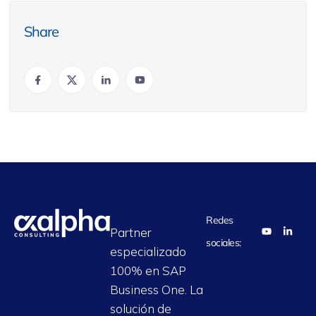
Share
Redes
Partner
sociales:
especializado
100% en SAP
Business One. La
solución de