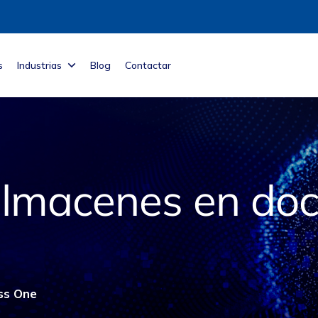
s
Industrias
Blog
Contactar
almacenes en do
ss One