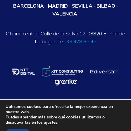
BARCELONA · MADRID · SEVILLA · BILBAO ·
VALENCIA
Oficina central: Calle de la Selva 12, 08820 El Prat de
Llobegat. Tel.
93 478 85 45
Utilizamos cookies para ofrecerte la mejor experiencia en
nuestra web.
Axalpha Consulting ©
2026
. Todos los derechos reservados.
Puedes aprender más sobre qué cookies utilizamos o
desactivarlas en los
ajustes
.
Aviso legal
Política de privacidad
Política de Cookies
Condiciones generales