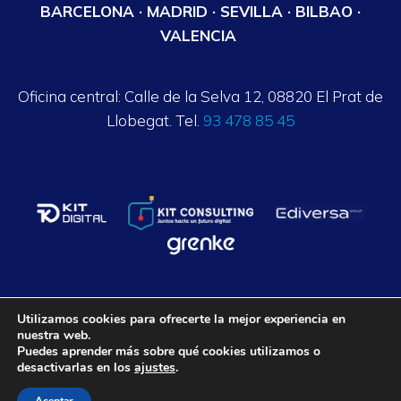
BARCELONA · MADRID · SEVILLA · BILBAO ·
VALENCIA
Oficina central: Calle de la Selva 12, 08820 El Prat de
Llobegat. Tel.
93 478 85 45
Utilizamos cookies para ofrecerte la mejor experiencia en
nuestra web.
Axalpha Consulting ©
2026
. Todos los derechos reservados.
Puedes aprender más sobre qué cookies utilizamos o
desactivarlas en los
ajustes
.
Aviso legal
Política de privacidad
Política de Cookies
Condiciones generales