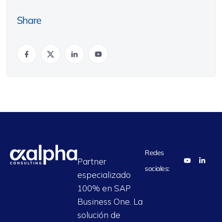
Share
Redes
Partner
sociales:
especializado
100% en SAP
Business One. La
solución de