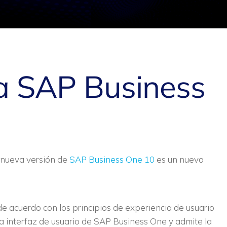
a SAP Business
 nueva versión de
SAP Business One 10
es un nuevo
 acuerdo con los principios de experiencia de usuario
la interfaz de usuario de SAP Business One y admite la