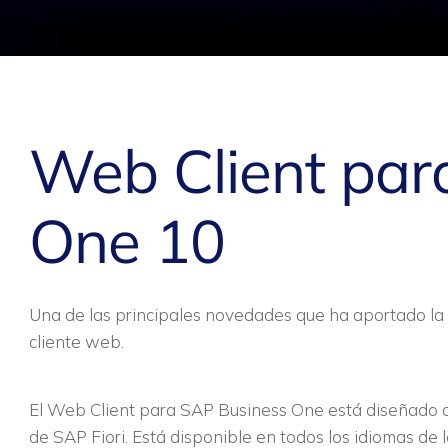
Web Client par
One 10
Una de las principales novedades que ha aportado la
cliente web.
El Web Client para SAP Business One está diseñado de
de SAP Fiori. Está disponible en todos los idiomas de 