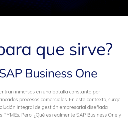
para que sirve?
a SAP Business One
tran inmersas en una batalla constante por
incados procesos comerciales. En este contexto, surge
olución integral de gestión empresarial diseñada
las PYMEs. Pero, ¿Qué es realmente SAP Business One y