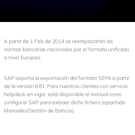
A partir de 1 Feb de 2014 se reemplazarán las
normas bancarias nacionales por el formato unificado
a nivel Europeo.
SAP soporta la exportación del formato SEPA a partir
de la versión 8.81. Para nuestros clientes con servicio
helpdesk en vigor, está disponible el manual como
configurar SAP para extraer dicho fichero (apartado
Manuales/Gestión de Bancos).