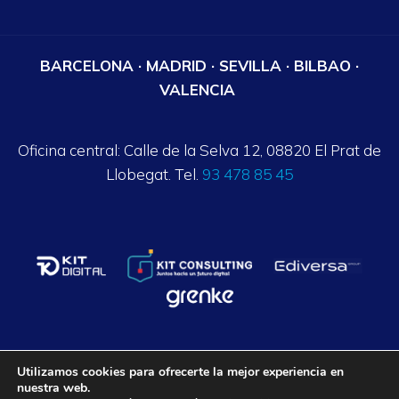
BARCELONA · MADRID · SEVILLA · BILBAO ·
VALENCIA
Oficina central: Calle de la Selva 12, 08820 El Prat de
Llobegat. Tel.
93 478 85 45
Utilizamos cookies para ofrecerte la mejor experiencia en
nuestra web.
Axalpha Consulting ©
2026
. Todos los derechos reservados.