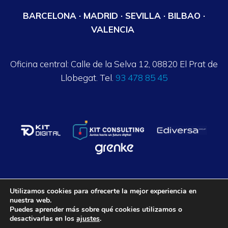
BARCELONA · MADRID · SEVILLA · BILBAO ·
VALENCIA
Oficina central: Calle de la Selva 12, 08820 El Prat de
Llobegat. Tel.
93 478 85 45
Utilizamos cookies para ofrecerte la mejor experiencia en
nuestra web.
Axalpha Consulting ©
2026
. Todos los derechos reservados.
Puedes aprender más sobre qué cookies utilizamos o
desactivarlas en los
ajustes
.
Aviso legal
Política de privacidad