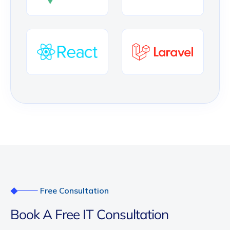
Free Consultation
B
o
o
k
A
F
r
e
e
I
T
C
o
n
s
u
l
t
a
t
i
o
n