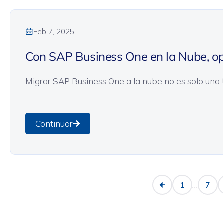
Cloud
General
Feb 7, 2025
Con SAP Business One en la Nube, op
Migrar SAP Business One a la nube no es solo una te
Continuar
…
1
7