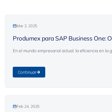
General
Logística
Módulos SAP Business One
Sin categoría
Mar 3, 2025
Produmex para SAP Business One: Op
En el mundo empresarial actual, la eficiencia en la 
Continuar
General
Logística
Módulos SAP Business One
Sin categoría
Feb 24, 2025