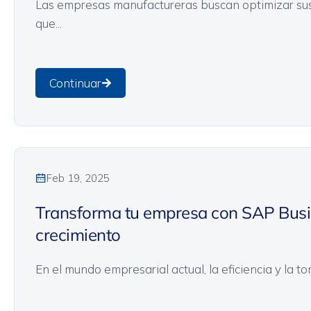
Las empresas manufactureras buscan optimizar sus p
que...
Continuar
General
Sin categoría
Feb 19, 2025
Transforma tu empresa con SAP Busin
crecimiento
En el mundo empresarial actual, la eficiencia y la t