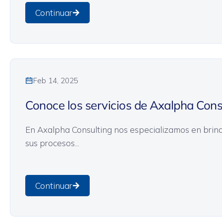
Continuar
General
Sin categoría
Feb 14, 2025
Conoce los servicios de Axalpha Cons
En Axalpha Consulting nos especializamos en brin
sus procesos...
Continuar