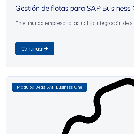
Gestión de flotas para SAP Business
En el mundo empresarial actual, la integración de sis
Continuar
Beas
General
Módulos Beas SAP Business One