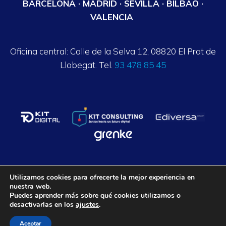
BARCELONA · MADRID · SEVILLA · BILBAO ·
VALENCIA
Oficina central: Calle de la Selva 12, 08820 El Prat de
Llobegat. Tel.
93 478 85 45
Utilizamos cookies para ofrecerte la mejor experiencia en
nuestra web.
Axalpha Consulting ©
2026
. Todos los derechos reservados.
Puedes aprender más sobre qué cookies utilizamos o
desactivarlas en los
ajustes
.
Aviso legal
Política de privacidad
Política de Cookies
Condiciones generales
Aceptar